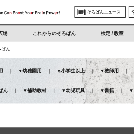
そろばんニュース
広場
これからのそろばん
検定 / 教室
ろばん
用
幼稚園用
小学生以上
教師用
ばん
補助教材
幼児玩具
書籍