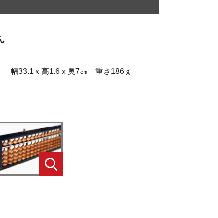
ん
.1ｘ高1.6ｘ奥7㎝ 重さ186ｇ