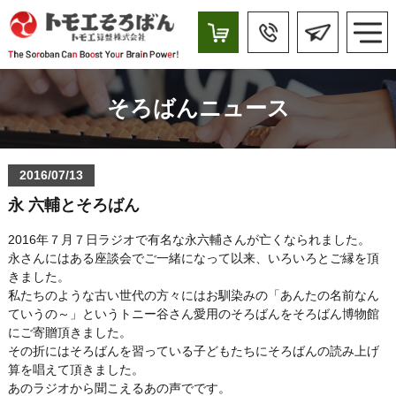
そろばんニュース
2016/07/13
永 六輔とそろばん
2016年７月７日ラジオで有名な永六輔さんが亡くなられました。
永さんにはある座談会でご一緒になって以来、いろいろとご縁を頂
きました。
私たちのような古い世代の方々にはお馴染みの「あんたの名前なん
ていうの～」というトニー谷さん愛用のそろばんをそろばん博物館
にご寄贈頂きました。
その折にはそろばんを習っている子どもたちにそろばんの読み上げ
算を唱えて頂きました。
あのラジオから聞こえるあの声でです。