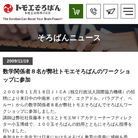
そろばんニュース
2009/11/19
数学関係者８名が弊社トモエそろばんのワークショ
ップに参加
２００９年１１月１８日ＪＩＣA（独立行政法人国際協力機構）の招
聘により来日中の中南米（ボリビア、エクアドル、パラグアイ、ペ
ルー）からの数学関係者８名が弊社トモエそろばんでそろばんワー
クショップに参加しました。
講師は弊社社長藤本トモエとトモエＭＩアカデミーチーフディレク
ター小玉博雄で、１００玉そろばんの効用とともにそろばん指導を
行いました。
参加された先生方は日本におけるそろばん教育の意義に感銘を受